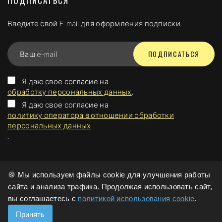
ПОДПИСАТЬСЯ
Введите свой E-mail для оформления подписки.
ПОДПИСАТЬСЯ
Ваш e-mail
Я даю свое согласие на
обработку персональных данных
.
Я даю свое согласие на
политику оператора в отношении обработки
персональных данных
.
© 2020-
2026
Политика конфиденциальности
|
🍪 Мы используем файлы cookie для улучшения работы
Политика оператора в отношении обработки
сайта и анализа трафика. Продолжая использовать сайт,
персональных данных
вы соглашаетесь с
политикой использования cookie
.
|
Политика использования cookie
Принять
Создание сайтов
и продвижение - www.u-grp.ru